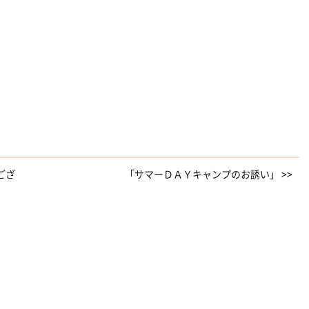
ござ
「サマーＤＡＹキャンプのお誘い」 >>